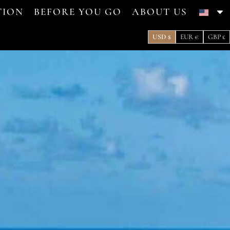
ION
BEFORE YOU GO
ABOUT US
USD $
EUR €
GBP £