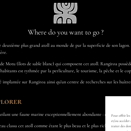
Where do you want to go ?
 le deuxième plus grand atoll au monde de par la superficie de son lagon.
ère.
de Motu (îlots de sable blanc) qui composent cet atoll. Rangiroa possède
abitants est rythmée par la perliculture, le tourisme, la pêche et le co
é implantée sur Rangiroa ainsi qu’un centre de recherches sur les huîtr
plorer
ant une faune marine exceptionnellement abondante : dauphins, requins,
Pour offrir les
et/ou accéder 
 classa cet atoll comme étant le plus beau et le plus riche site mondia
traiter des do