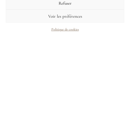
Refuser
discovery and island comfort.
Voir les préférences
Your trip
Politique de cookies
8 305
$
—
8 306
$
Most loved itineraries.