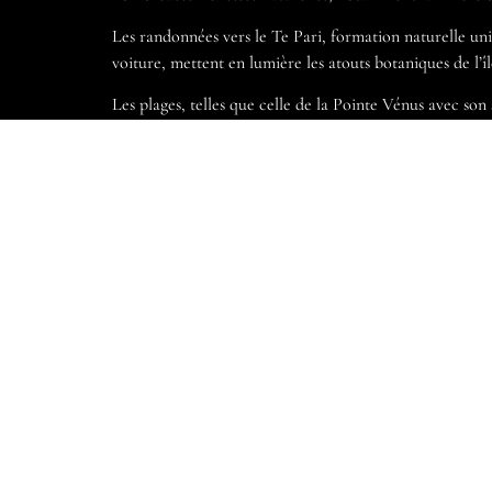
Les randonnées vers le Te Pari, formation naturelle uni
voiture, mettent en lumière les atouts botaniques de l’îl
Les plages, telles que celle de la Pointe Vénus avec son
leurs petits se laissent admirer dans les eaux polynésien
Des trésors d’histoire
L’histoire de Tahiti persiste grâce à des sites comme le
La vallée de la Papeno’o, sujet de fouilles archéologique
culture agricole.
La maison de James Norman Hall, auteur des
Mutinés d
Le musée de Tahiti et Ses Îles retrace l’histoire de la P
travers les arts, légendes et techniques de culture perliè
Tahiti, riche en surprises, offre un avant-goût fascinant