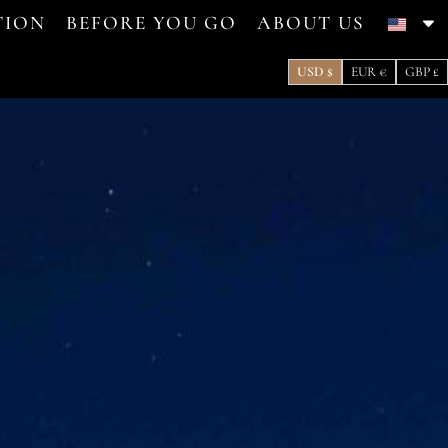
ION
BEFORE YOU GO
ABOUT US
USD $
EUR €
GBP £