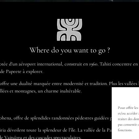
Where do you want to go ?
otée d’un aéroport international, construit en 1960. Tahiti concentre en P
de Papeete à explorer.
 offre une dualité marquée entre modernité et tradition. Plus les vallées 
vallées et montagnes, un charme inaltérable.
Pour offrir les
et/ou accéder 
ohena, offre de splendides randonnées pédestres guidées par des profess
traiter des do
pas consentir 
a dévoilent toute la splendeur de l’île. La vallée de la Papeno’o, la plu
fonctions.
e Vaitu’oru et des cascades spectaculaires.