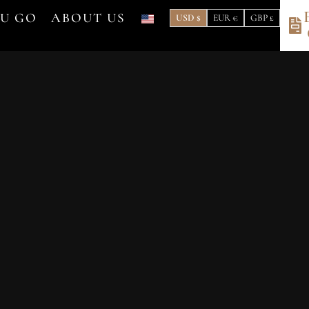
OU GO
ABOUT US
USD $
EUR €
GBP £