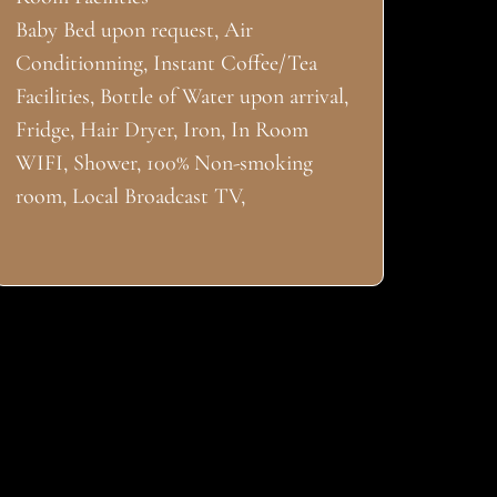
Baby Bed upon request, Air
Conditionning, Instant Coffee/Tea
Facilities, Bottle of Water upon arrival,
Fridge, Hair Dryer, Iron, In Room
WIFI, Shower, 100% Non-smoking
room, Local Broadcast TV,