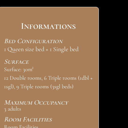
Informations
Bed Configuration
1 Queen size bed + 1 Single bed
Surface
Surface: 30m²
12 Double rooms, 6 Triple rooms (1dbl +
1sgl), 9 Triple rooms (3sgl beds)
Maximum Occupancy
3 adults
Room Facilities
Room Facilities