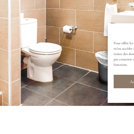
Pour offrir les
et/ou accéder 
traiter des do
pas consentir 
fonctions.
Ac