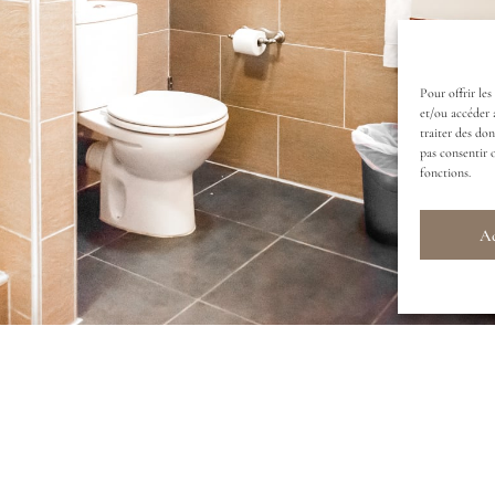
Pour offrir les
et/ou accéder 
traiter des do
pas consentir 
fonctions.
Ac