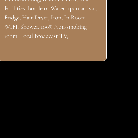
Facilities, Bottle of Water upon arrival,
Fridge, Hair Dryer, Iron, In Room
WIFI, Shower, 100% Non-smoking
room, Local Broadcast TV,