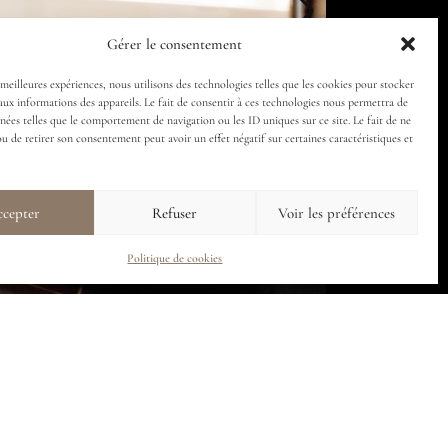
Gérer le consentement
 meilleures expériences, nous utilisons des technologies telles que les cookies pour stocker
aux informations des appareils. Le fait de consentir à ces technologies nous permettra de
nnées telles que le comportement de navigation ou les ID uniques sur ce site. Le fait de ne
ou de retirer son consentement peut avoir un effet négatif sur certaines caractéristiques et
cepter
Refuser
Voir les préférences
Politique de cookies
Premium Room 
3 Single beds
Surface: 30m²