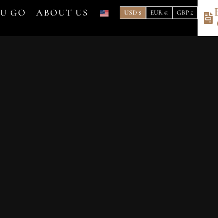
OU GO
ABOUT US
USD $
EUR €
GBP £