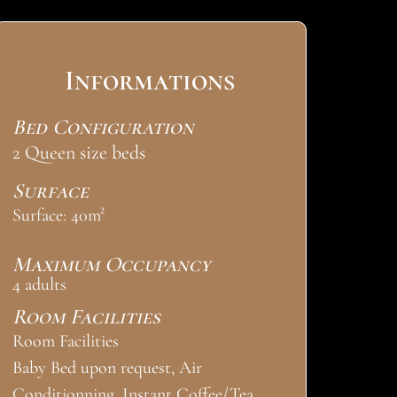
Informations
Bed Configuration
2 Queen size beds
Surface
Surface: 40m²
Maximum Occupancy
4 adults
Room Facilities
Room Facilities
Baby Bed upon request, Air
Conditionning, Instant Coffee/Tea