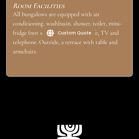
Room Facilities
All bungalows are equipped with air
conditioning, washbasin, shower, toilet, mini-
fridge (not stocked), individual safe, TV and
Custom Quote
telephone. Outside, a terrace with table and
armchairs.