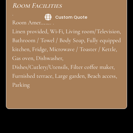
Room Facilities
.
Custom Quote
Room Amenities :
Linen provided, Wi-Fi, Living room/Television,
Bathroom / Towel / Body Soap, Fully equipped
kitchen, Fridge, Microwave / Toaster / Kettle,
Gas oven, Dishwasher,
Dishes/Cutlery/Utensils, Filter coffee maker,
Furnished terrace, Large garden, Beach access,
Parking