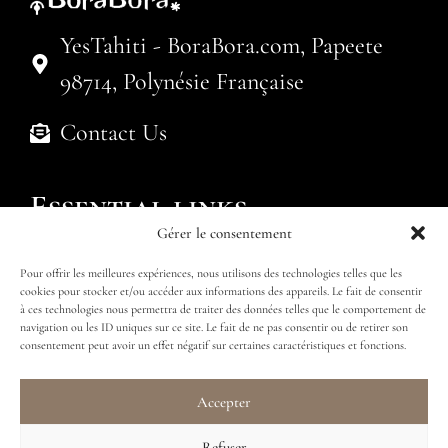
YesTahiti - BoraBora.com, Papeete
98714, Polynésie Française
Contact Us
Essential links
Gérer le consentement
Politique de cookies (UE)
Pour offrir les meilleures expériences, nous utilisons des technologies telles que les
Submit an enquiry
Find my package
cookies pour stocker et/ou accéder aux informations des appareils. Le fait de consentir
à ces technologies nous permettra de traiter des données telles que le comportement de
navigation ou les ID uniques sur ce site. Le fait de ne pas consentir ou de retirer son
consentement peut avoir un effet négatif sur certaines caractéristiques et fonctions.
Accepter
Follow us
Refuser