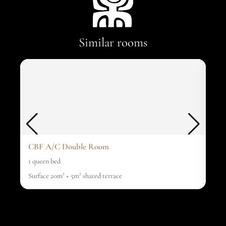
Similar rooms
CBF A/C Double Room
CB
1 queen bed
1 qu
Surface 20m² + 5m² shared terrace
Surf