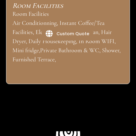
Room Facilities
Room Facilities
Air Conditionning, Instant Coffee/Tea
Facilities, Electric Kettle, Mobile Fan, Hair
Custom Quote
Dryer, Daily Housekeeping, In Room WIFI,
Mini fridge,Private Bathroom & WC, Shower,
Furnished Terrace,