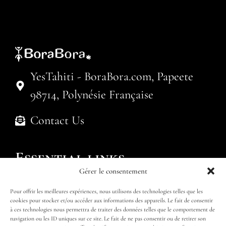
YesTahiti - BoraBora.com, Papeete
98714, Polynésie Française
Contact Us
Essential links
Gérer le consentement
Politique de cookies (UE)
Pour offrir les meilleures expériences, nous utilisons des technologies telles que les
Submit an enquiry
Find my package
cookies pour stocker et/ou accéder aux informations des appareils. Le fait de consentir
à ces technologies nous permettra de traiter des données telles que le comportement de
navigation ou les ID uniques sur ce site. Le fait de ne pas consentir ou de retirer son