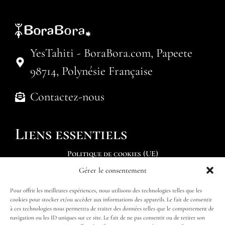
YesTahiti - BoraBora.com, Papeete
98714, Polynésie Française
Contactez-nous
Liens essentiels
Politique de cookies (UE)
Gérer le consentement
Soumettre une demande
Pour offrir les meilleures expériences, nous utilisons des technologies telles que les
Trouver mon itinéraire
cookies pour stocker et/ou accéder aux informations des appareils. Le fait de consentir
à ces technologies nous permettra de traiter des données telles que le comportement de
navigation ou les ID uniques sur ce site. Le fait de ne pas consentir ou de retirer son