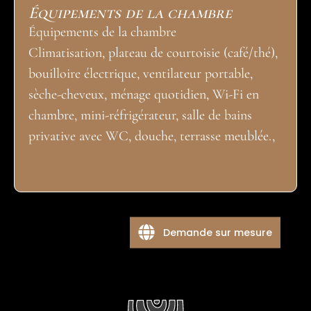
Équipements de la chambre
Équipements de la chambre
Climatisation, plateau de courtoisie (café/thé),
bouilloire électrique, ventilateur portable,
sèche-cheveux, ménage quotidien, Wi-Fi en
chambre, mini-réfrigérateur, salle de bains
privative avec WC, douche, terrasse meublée.,
Demande sur mesure