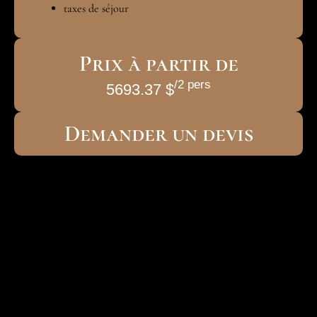
taxes de séjour
Prix à partir de
/2 pers
5693.37 $
Demander un devis