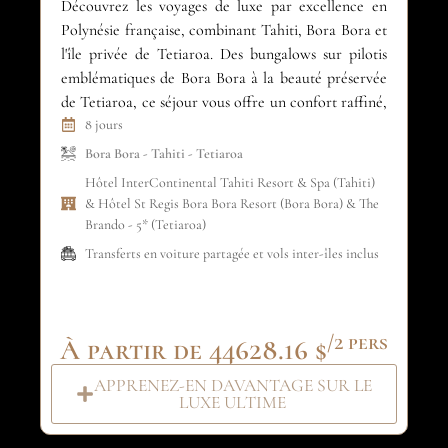
Découvrez les voyages de luxe par excellence en
Déc
Polynésie française, combinant Tahiti, Bora Bora et
de
l'île privée de Tetiaroa. Des bungalows sur pilotis
De
emblématiques de Bora Bora à la beauté préservée
tu
de Tetiaroa, ce séjour vous offre un confort raffiné,
em
des lagons cristallins et une intimité absolue. Une
8 jours
en
expérience exclusive de découverte des îles, conçue
Un
Bora Bora
-
Tahiti
-
Tetiaroa
pour les voyageurs en quête de luxe et des lunes de
Pol
Hôtel InterContinental Tahiti Resort & Spa (Tahiti)
miel inoubliables dans le Sud […]
une
& Hôtel St Regis Bora Bora Resort (Bora Bora) & The
Brando - 5* (Tetiaroa)
Transferts en voiture partagée et vols inter-îles inclus
/2 pers
À partir de 44628.16 $
À
APPRENEZ-EN DAVANTAGE SUR LE
LUXE ULTIME