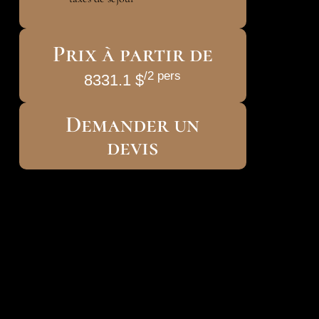
Prix à partir de
/2 pers
8331.1 $
Demander un
devis