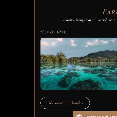
Far
4 nuits, bungalow climatisé avec
Votre hôtel
Découvrez cet hôtel >
Demande sur m