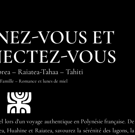
NEZ-VOUS ET
ECTEZ-VOUS
rea
–
Raiatea-Tahaa
–
Tahiti
Famille
–
Romance et lunes de miel
el lors d'un voyage authentique en Polynésie française. De
rea, Huahine et Raiatea, savourez la sérénité des lagons, la