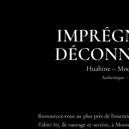
IMPRÉG
DÉCONN
Huahine
–
Moo
Authentique
–
Ressourcez-vous au plus près de l'essenti
Tahiti Iti, île sauvage et secrète, à Moo