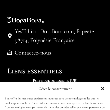
YesTahiti - BoraBora.com, Papeete
98714, Polynésie Française
Contactez-nous
Liens essentiels
Politique de cookies (UE)
Gérer le consentement
Soumettre une demande
Pour offrir les meilleures expériences, nous utilisons des technologies telles que les
Trouver mon itinéraire
cookies pour stocker et/ou accéder aux informations des appareils. Le fait de consentir
à ces technologies nous permettra de traiter des données telles que le comportement de