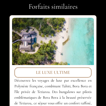
Forfaits similaires
LE LUXE ULTIME
Découvrez les voyages de luxe par excellence en
Déc
Polynésie française, combinant Tahiti, Bora Bora et
de
l'île privée de Tetiaroa. Des bungalows sur pilotis
De
emblématiques de Bora Bora à la beauté préservée
tu
de Tetiaroa, ce séjour vous offre un confort raffiné,
em