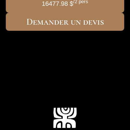
/2 pers
16477.98 $
Demander un devis