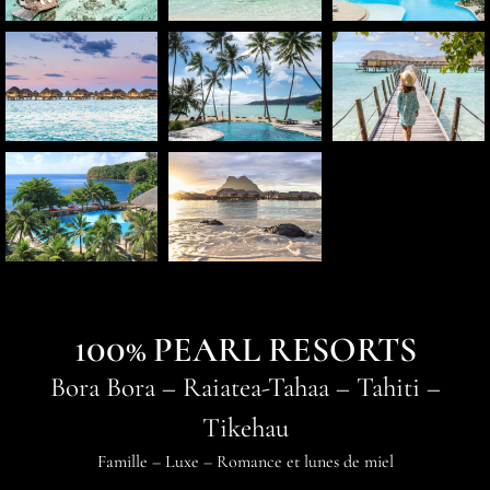
100% PEARL RESORTS
Bora Bora
–
Raiatea-Tahaa
–
Tahiti
–
Tikehau
Famille
–
Luxe
–
Romance et lunes de miel