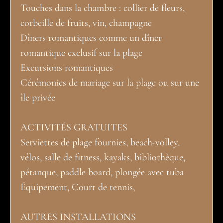
Touches dans la chambre : collier de fleurs,
corbeille de fruits, vin, champagne
Dîners romantiques comme un dîner
romantique exclusif sur la plage
Excursions romantiques
Cérémonies de mariage sur la plage ou sur une
île privée
ACTIVITÉS GRATUITES
Serviettes de plage fournies, beach-volley,
vélos, salle de fitness, kayaks, bibliothèque,
pétanque, paddle board, plongée avec tuba
Équipement, Court de tennis,
AUTRES INSTALLATIONS