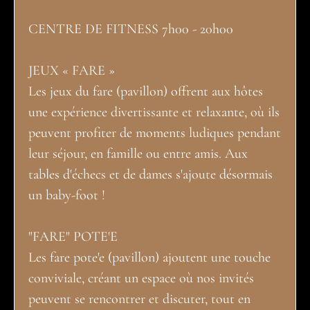
CENTRE DE FITNESS 7h00 - 20h00
JEUX « FARE »
Les jeux du fare (pavillon) offrent aux hôtes
une expérience divertissante et relaxante, où ils
peuvent profiter de moments ludiques pendant
leur séjour, en famille ou entre amis. Aux
tables d'échecs et de dames s'ajoute désormais
un baby-foot !
"FARE" POTE'E
Les fare pote'e (pavillon) ajoutent une touche
conviviale, créant un espace où nos invités
peuvent se rencontrer et discuter, tout en