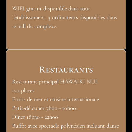
WIFI gratuit disponible dans tout
l'établissement. 3 ordinateurs disponibles dans
le hall du complexe.
Restaurants
Restaurant principal HAWAIKI NUI
120 places
Fruits de mer et cuisine internationale
Petit-déjeuner 7h00 - 10h00
Dîner 18h30 - 22h00
Buffet avec spectacle polynésien incluant danse