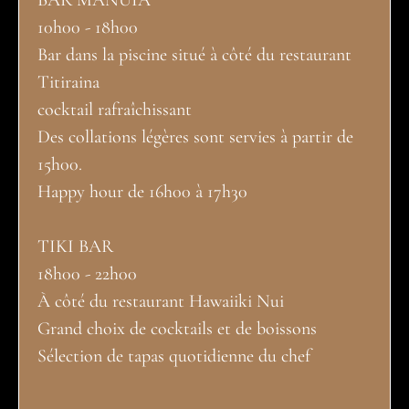
10h00 - 18h00
Bar dans la piscine situé à côté du restaurant
Titiraina
cocktail rafraîchissant
Des collations légères sont servies à partir de
15h00.
Happy hour de 16h00 à 17h30
TIKI BAR
18h00 - 22h00
À côté du restaurant Hawaiiki Nui
Grand choix de cocktails et de boissons
Sélection de tapas quotidienne du chef