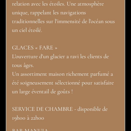
relation avec les étoiles. Une atmosphère
unique, rappelant les navigations
traditionnelles sur l'immensité de l'océan sous
un ciel étoilé.
GLACES « FARE »
L'ouverture d'un glacier a ravi les clients de
tous âges.
Un assortiment maison richement parfumé a
été soigneusement sélectionné pour satisfaire
un large éventail de goûts !
SERVICE DE CHAMBRE - disponible de
19h00 à 22h00
BAR MANUIA