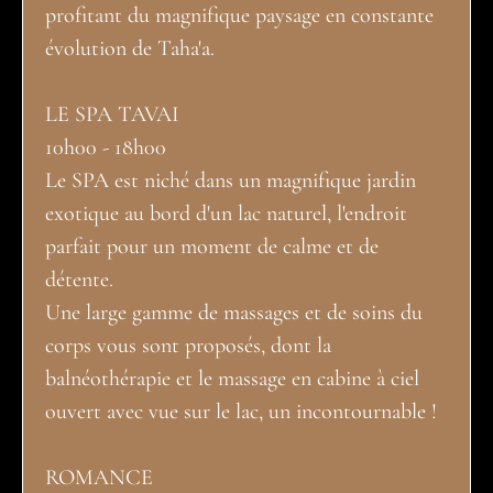
profitant du magnifique paysage en constante
évolution de Taha'a.
LE SPA TAVAI
10h00 - 18h00
Le SPA est niché dans un magnifique jardin
exotique au bord d'un lac naturel, l'endroit
parfait pour un moment de calme et de
détente.
Une large gamme de massages et de soins du
corps vous sont proposés, dont la
balnéothérapie et le massage en cabine à ciel
ouvert avec vue sur le lac, un incontournable !
ROMANCE