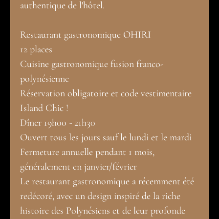
authentique de l'hôtel.
Restaurant gastronomique OHIRI
12 places
Cuisine gastronomique fusion franco-
polynésienne
Réservation obligatoire et code vestimentaire
Island Chic !
Dîner 19h00 - 21h30
Ouvert tous les jours sauf le lundi et le mardi
Fermeture annuelle pendant 1 mois,
généralement en janvier/février
Le restaurant gastronomique a récemment été
redécoré, avec un design inspiré de la riche
histoire des Polynésiens et de leur profonde