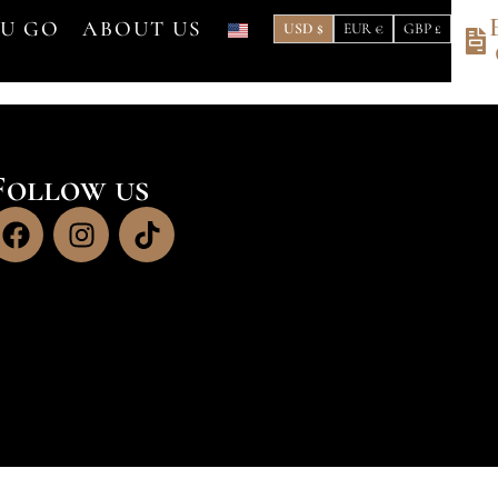
OU GO
ABOUT US
USD $
EUR €
GBP £
Follow us