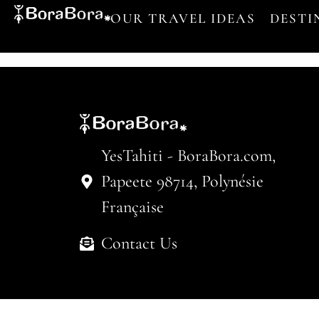
OUR TRAVEL IDEAS
DESTI
YesTahiti - BoraBora.com,
Papeete 98714, Polynésie
Française
Contact Us