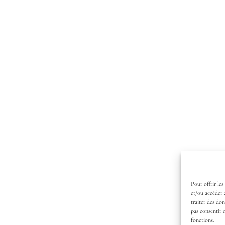
Pour offrir les
et/ou accéder 
traiter des do
pas consentir 
fonctions.