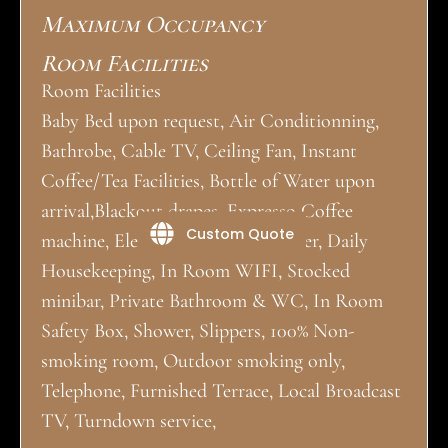
Maximum Occupancy
Room Facilities
Room Facilities
Baby Bed upon request, Air Conditionning,
Bathrobe, Cable TV, Ceiling Fan, Instant
Coffee/Tea Facilities, Bottle of Water upon
arrival,Blackout drapes, Expresso Coffee
Custom Quote
machine, Electric Kettle, Hair Dryer, Daily
Housekeeping, In Room WIFI, Stocked
minibar, Private Bathroom & WC, In Room
Safety Box, Shower, Slippers, 100% Non-
smoking room, Outdoor smoking only,
Telephone, Furnished Terrace, Local Broadcast
TV, Turndown service,