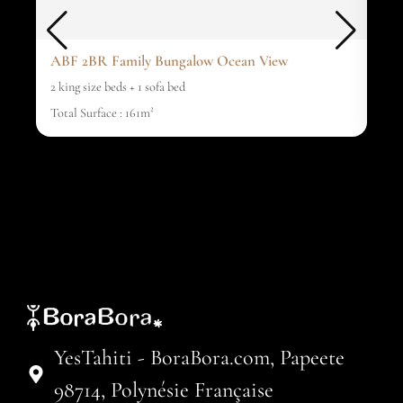
ABF 2BR Family Bungalow Ocean View
ABF
2 king size beds + 1 sofa bed
1 ki
Total Surface : 161m²
Tota
YesTahiti - BoraBora.com, Papeete
98714, Polynésie Française