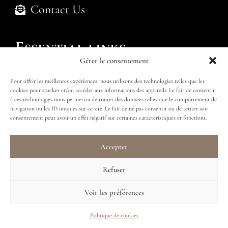
Contact Us
Essential links
Gérer le consentement
Politique de cookies (UE)
Pour offrir les meilleures expériences, nous utilisons des technologies telles que les
cookies pour stocker et/ou accéder aux informations des appareils. Le fait de consentir
Submit an enquiry
Find my package
à ces technologies nous permettra de traiter des données telles que le comportement de
navigation ou les ID uniques sur ce site. Le fait de ne pas consentir ou de retirer son
consentement peut avoir un effet négatif sur certaines caractéristiques et fonctions.
Accepter
Follow us
Refuser
Voir les préférences
Politique de cookies