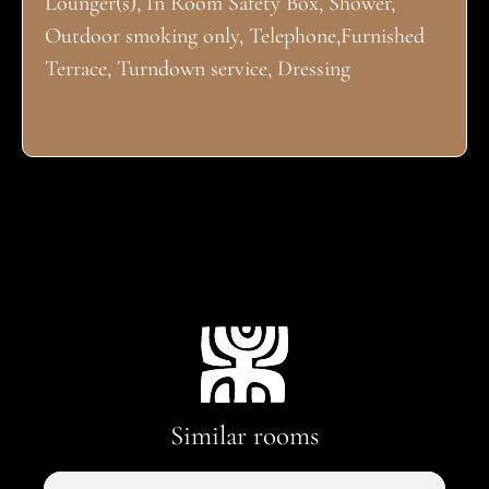
Lounger(s), In Room Safety Box, Shower,
Outdoor smoking only, Telephone,Furnished
Terrace, Turndown service, Dressing
Similar rooms