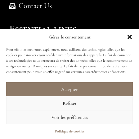
Contact Us
Essential links
Gérer le consentement
Politique de cookies (UE)
Pour offrir les meilleures expériences, nous utilisons des technologies telles que les
cookies pour stocker et/ou accéder aux informations des appareils. Le fait de consentir
Submit an enquiry
Find my package
à ces technologies nous permettra de traiter des données telles que le comportement de
navigation ou les ID uniques sur ce site. Le fait de ne pas consentir ou de retirer son
consentement peut avoir un effet négatif sur certaines caractéristiques et fonctions.
Accepter
Follow us
Refuser
Voir les préférences
Politique de cookies