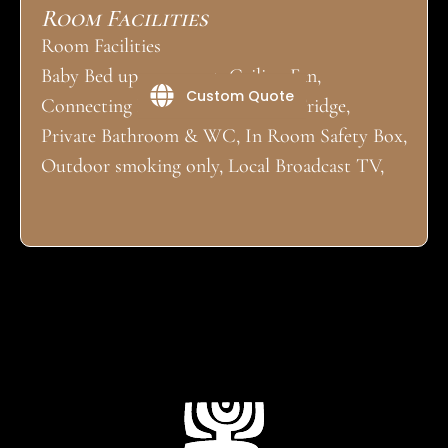
Room Facilities
Room Facilities
Baby Bed upon request, Ceiling Fan,
Custom Quote
Connecting Rooms, Mobile Fan, Fridge,
Private Bathroom & WC, In Room Safety Box,
Outdoor smoking only, Local Broadcast TV,