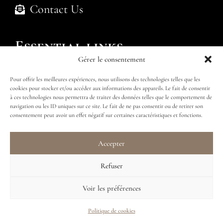
Contact Us
Essential links
Gérer le consentement
Politique de cookies (UE)
Pour offrir les meilleures expériences, nous utilisons des technologies telles que les
cookies pour stocker et/ou accéder aux informations des appareils. Le fait de consentir
Submit an enquiry
Find my package
à ces technologies nous permettra de traiter des données telles que le comportement de
navigation ou les ID uniques sur ce site. Le fait de ne pas consentir ou de retirer son
consentement peut avoir un effet négatif sur certaines caractéristiques et fonctions.
Accepter
Follow us
Refuser
Voir les préférences
Politique de cookies