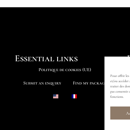
Essential links
Politique de cookies (UE)
Pour offrir les
et/ou accéder 
Submit an enquiry
Find my package
traiter des do
pas consentir 
fonctions.
Ac