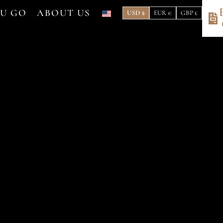
OU GO
ABOUT US
USD $
EUR €
GBP £