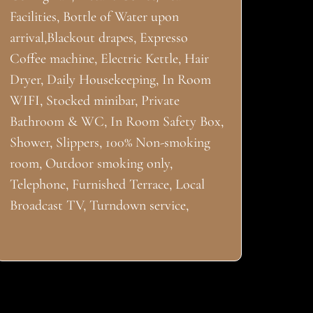
Facilities, Bottle of Water upon
arrival,Blackout drapes, Expresso
Coffee machine, Electric Kettle, Hair
Dryer, Daily Housekeeping, In Room
WIFI, Stocked minibar, Private
Bathroom & WC, In Room Safety Box,
Shower, Slippers, 100% Non-smoking
room, Outdoor smoking only,
Telephone, Furnished Terrace, Local
Broadcast TV, Turndown service,