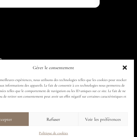
Follow us
Gérer le consentement
 meilleures expériences, nous utilisons des technologies telles que les cookies pour stocker
aux informations des appareils. Le fait de consentir à ces technologies nous permettra de
nnées telles que le comportement de navigation ou les ID uniques sur ce site. Le fait de ne
ou de retirer son consentement peut avoir un effet négatif sur certaines caractéristiques et
cepter
Refuser
Voir les préférences
Politique de cookies