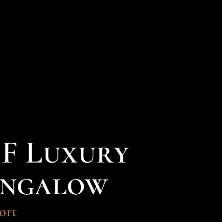
BF Luxury
ungalow
ort