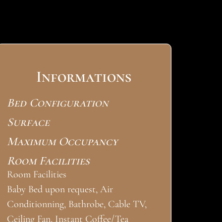
Informations
Bed Configuration
Surface
Maximum Occupancy
Room Facilities
Room Facilities
Baby Bed upon request, Air
Conditionning, Bathrobe, Cable TV,
Ceiling Fan, Instant Coffee/Tea