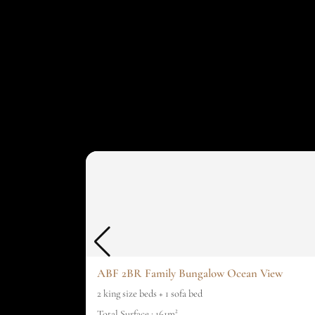
ABF 2BR Family Bungalow Ocean View
2 king size beds + 1 sofa bed
Total Surface : 161m²