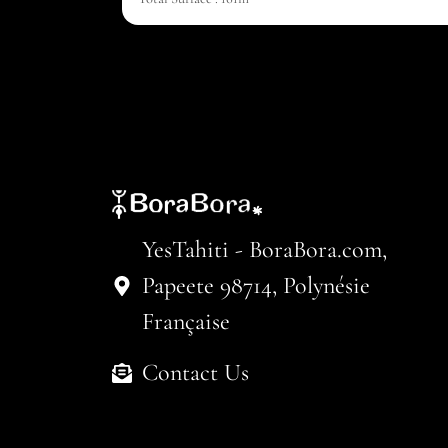
YesTahiti - BoraBora.com,
Papeete 98714, Polynésie
Française
Contact Us