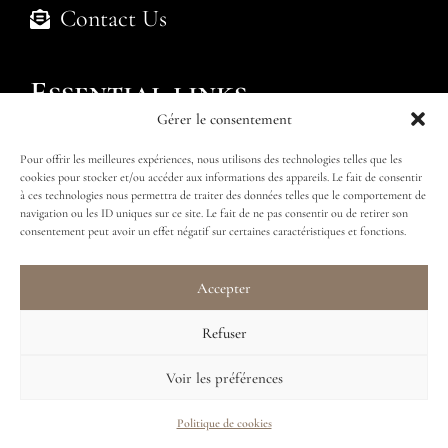
Contact Us
Essential links
Gérer le consentement
Politique de cookies (UE)
Pour offrir les meilleures expériences, nous utilisons des technologies telles que les
cookies pour stocker et/ou accéder aux informations des appareils. Le fait de consentir
Submit an enquiry
Find my package
à ces technologies nous permettra de traiter des données telles que le comportement de
navigation ou les ID uniques sur ce site. Le fait de ne pas consentir ou de retirer son
consentement peut avoir un effet négatif sur certaines caractéristiques et fonctions.
Accepter
Follow us
Refuser
Voir les préférences
Politique de cookies