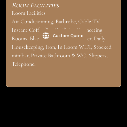
Room Facilities
Room Facilities
Air Conditionning, Bathrobe, Cable TV,
Instant Coffee/Tea Facilities, Connecting
Custom Quote
Rooms, Blackout drapes, Hair Dryer, Daily
Housekeeping, Iron, In Room WIFI, Stocked
minibar, Private Bathroom & WC, Slippers,
Telephone,