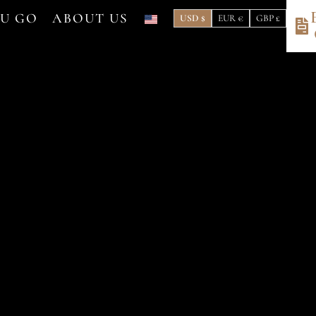
OU GO
ABOUT US
USD $
EUR €
GBP £