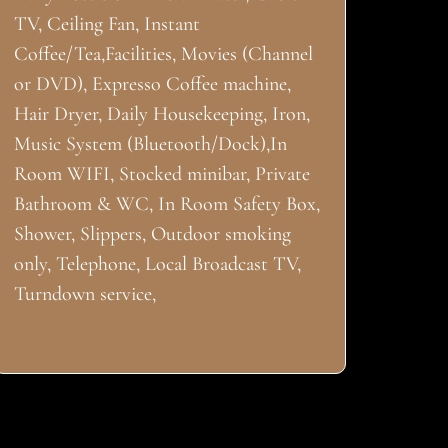
TV, Ceiling Fan, Instant
Coffee/Tea,Facilities, Movies (Channel
or DVD), Expresso Coffee machine,
Hair Dryer, Daily Housekeeping, Iron,
Music System (Bluetooth/Dock),In
Room WIFI, Stocked minibar, Private
Bathroom & WC, In Room Safety Box,
Shower, Slippers, Outdoor smoking
only, Telephone, Local Broadcast TV,
Turndown service,