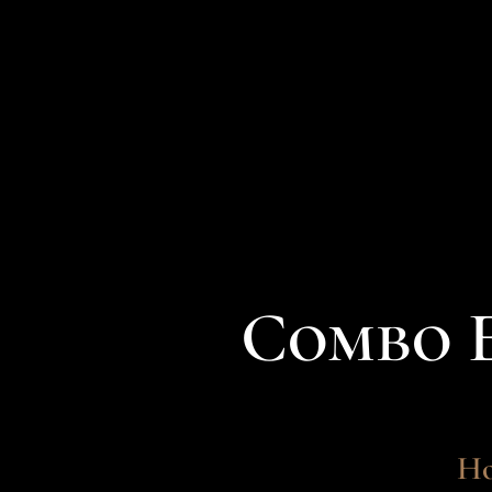
Combo E
Ho