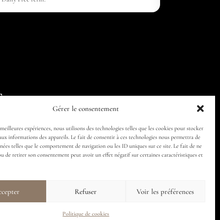
Follow us
Gérer le consentement
 meilleures expériences, nous utilisons des technologies telles que les cookies pour stocker
aux informations des appareils. Le fait de consentir à ces technologies nous permettra de
nnées telles que le comportement de navigation ou les ID uniques sur ce site. Le fait de ne
ou de retirer son consentement peut avoir un effet négatif sur certaines caractéristiques et
cepter
Refuser
Voir les préférences
Politique de cookies