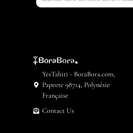
YesTahiti - BoraBora.com,
Papeete 98714, Polynésie
Française
Contact Us