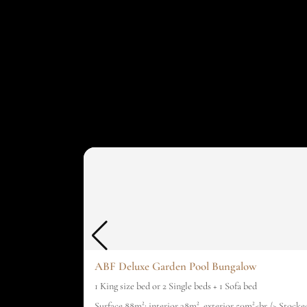
ABF Deluxe Garden Pool Bungalow
1 King size bed or 2 Single beds + 1 Sofa bed
Surface 88m²: interior 38m², exterior 50m²<br /> Stocked m