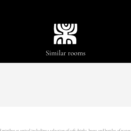
Similar rooms
inibar at arrival including a selection of soft drinks, beers and bottles of water. 