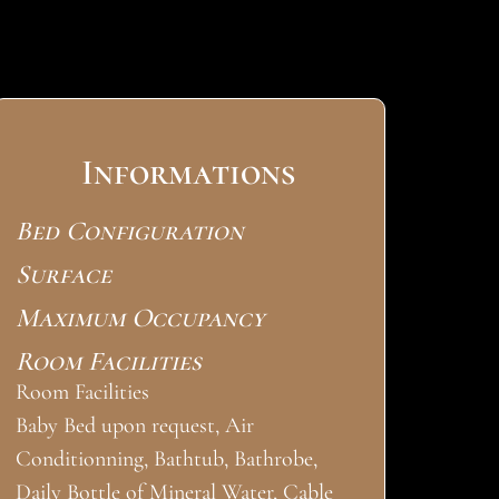
Informations
Bed Configuration
Surface
Maximum Occupancy
Room Facilities
Room Facilities
Baby Bed upon request, Air
Conditionning, Bathtub, Bathrobe,
Daily Bottle of Mineral Water, Cable