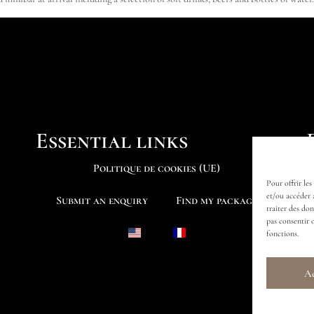
Essential links
Politique de cookies (UE)
Pour offrir les
et/ou accéder 
Submit an enquiry
Find my package
traiter des do
pas consentir 
fonctions.
Ac