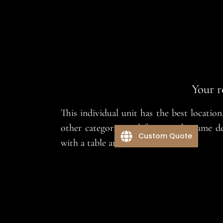
Your r
This individual unit has the best location
other categories and features the same 
Custom Quote
with a table and two chairs.