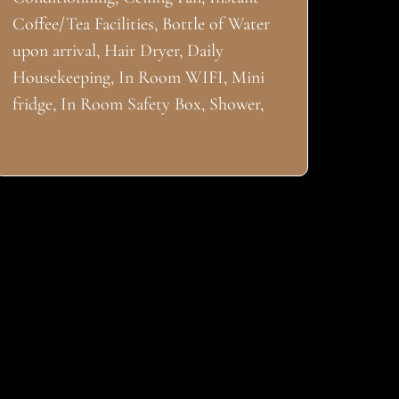
Coffee/Tea Facilities, Bottle of Water
upon arrival, Hair Dryer, Daily
Housekeeping, In Room WIFI, Mini
fridge, In Room Safety Box, Shower,