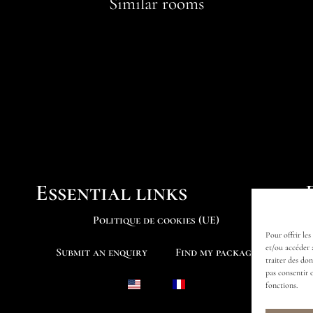
Similar rooms
Essential links
Politique de cookies (UE)
Pour offrir les
et/ou accéder 
Submit an enquiry
Find my package
traiter des do
pas consentir 
fonctions.