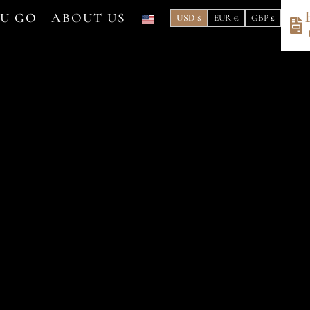
OU GO
ABOUT US
USD $
EUR €
GBP £