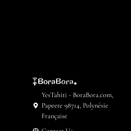
YesTahiti - BoraBora.com,
Papeete 98714, Polynésie
Française
Contact Us