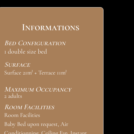
Informations
Bed Configuration
1 double size bed
Surface
Surface 21m² + Terrace 11m²
Maximum Occupancy
2 adults
Room Facilities
Room Facilities
Baby Bed upon request, Air
Conditionning, Ceiling Fan, Instant