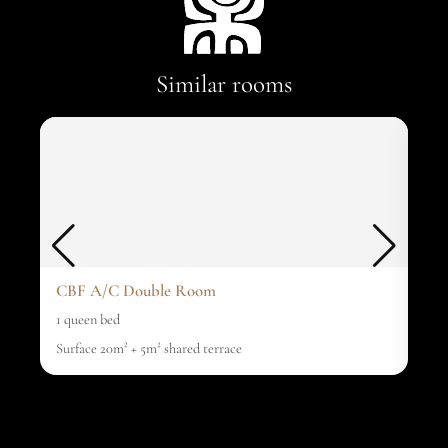
Similar rooms
CBF A/C Double Room
CB
1 queen bed
1 qu
Surface 20m² + 5m² shared terrace
Surf