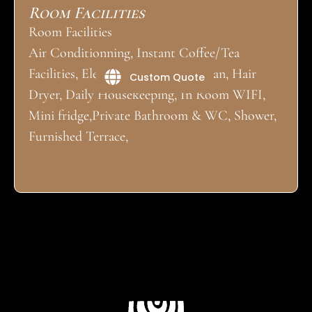
Room Facilities
Room Facilities
Air Conditionning, Instant Coffee/Tea
Facilities, Electric Kettle, Mobile Fan, Hair
Custom Quote
Dryer, Daily Housekeeping, In Room WIFI,
Mini fridge,Private Bathroom & WC, Shower,
Furnished Terrace,