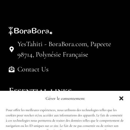
YesTahiti - BoraBora.com, Papeete
98714, Polynésie Française
Contact Us
Essential links
Gérer le consentement
Politique de cookies (UE)
Find my package
Pour offrir les meilleures expériences, nous utilisons des technologies telles que les
Submit an enquiry
cookies pour stocker et/ou accéder aux informations des appareils. Le fait de consentir
à ces technologies nous permettra de traiter des données telles que le comportement de
navigation ou les ID uniques sur ce site. Le fait de ne pas consentir ou de retirer son