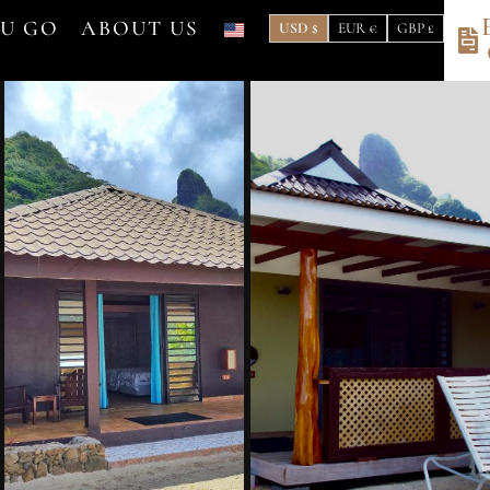
OU GO
ABOUT US
USD $
EUR €
GBP £