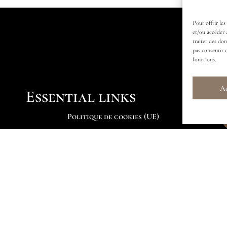
Pour offrir les
et/ou accéder 
traiter des do
pas consentir 
fonctions.
Ac
Essential links
Politique de cookies (UE)
Submit an enquiry
Find my package