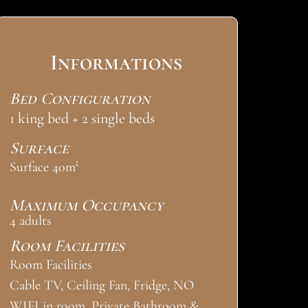
Informations
Bed Configuration
1 king bed + 2 single beds
Surface
Surface 40m²
Maximum Occupancy
4 adults
Room Facilities
Room Facilities
Cable TV, Ceiling Fan, Fridge, NO
WIFI in room, Private Bathroom &