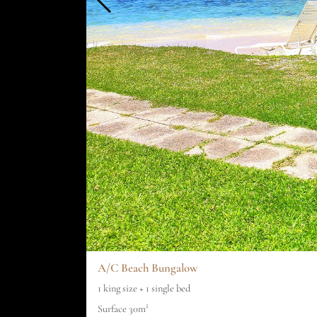
A/C Beach Bungalow
1 king size + 1 single bed
Surface 30m²