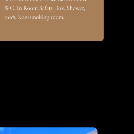
WC, In Room Safety Box, Shower,
100% Non-smoking room,