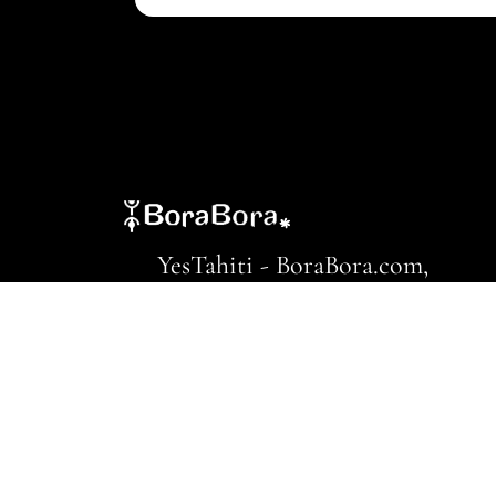
YesTahiti - BoraBora.com,
Papeete 98714, Polynésie
Française
Contact Us