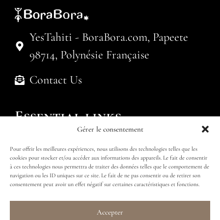
YesTahiti - BoraBora.com, Papeete
98714, Polynésie Française
Contact Us
Essential links
Gérer le consentement
Politique de cookies (UE)
Pour offrir les meilleures expériences, nous utilisons des technologies telles que les
Submit an enquiry
Find my package
cookies pour stocker et/ou accéder aux informations des appareils. Le fait de consentir
à ces technologies nous permettra de traiter des données telles que le comportement de
navigation ou les ID uniques sur ce site. Le fait de ne pas consentir ou de retirer son
consentement peut avoir un effet négatif sur certaines caractéristiques et fonctions.
Accepter
Follow us