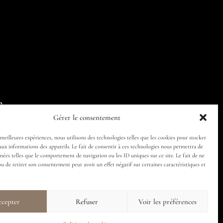
Follow us
Gérer le consentement
 meilleures expériences, nous utilisons des technologies telles que les cookies pour stocker
aux informations des appareils. Le fait de consentir à ces technologies nous permettra de
nnées telles que le comportement de navigation ou les ID uniques sur ce site. Le fait de ne
ou de retirer son consentement peut avoir un effet négatif sur certaines caractéristiques et
cepter
Refuser
Voir les préférences