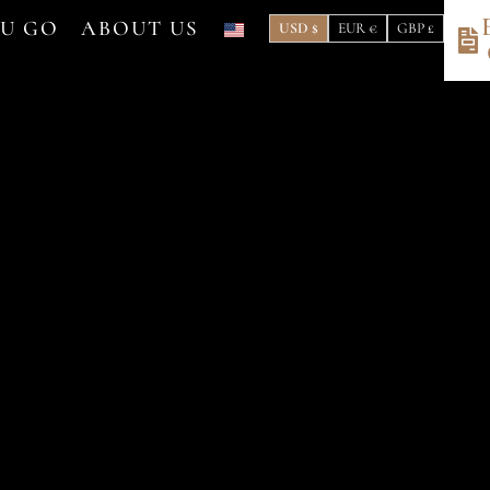
OU GO
ABOUT US
USD $
EUR €
GBP £