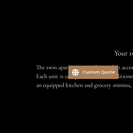
Your r
The twin apartments are designed to acco
Custom Quote
Each unit is composed of 2 air-conditione
an equipped kitchen and grocery minima, 