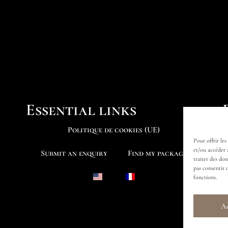
Essential links
Politique de cookies (UE)
Pour offrir les
et/ou accéder 
Submit an enquiry
Find my package
traiter des do
pas consentir 
fonctions.
Ac