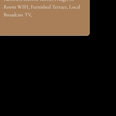
Room WIFI, Furnished Terrace, Local
Broadcast TV,