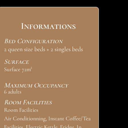
Informations
Bed Configuration
2 queen size beds + 2 singles beds
Surface
Surface 72m²
Maximum Occupancy
6 adults
Room Facilities
Room Facilities
Air Conditionning, Instant Coffee/Tea
Facilities, Electric Kettle, Fridge, In