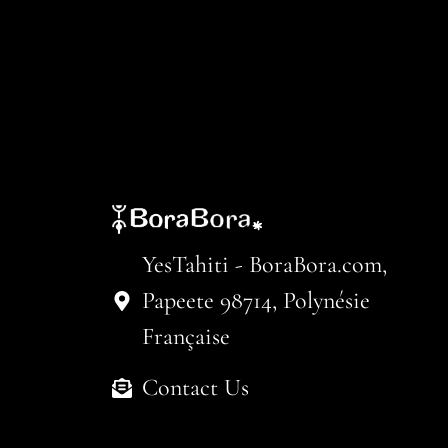
YesTahiti - BoraBora.com,
Papeete 98714, Polynésie
Française
Contact Us