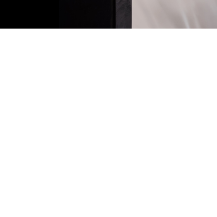
1-Bdr Garden View Duplex Suite
1 queen size bed or 2 twin beds + 1 double sofa bed
Surface: Interior 77m² + Terrace (or balcony) 20m²
YesTahiti - BoraBora.com,