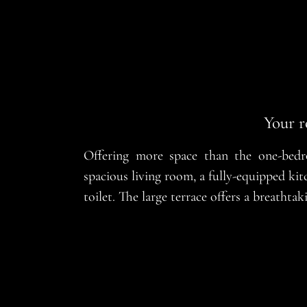
Your r
Offering more space than the one-bedr
spacious living room, a fully-equipped ki
toilet. The large terrace offers a breathta