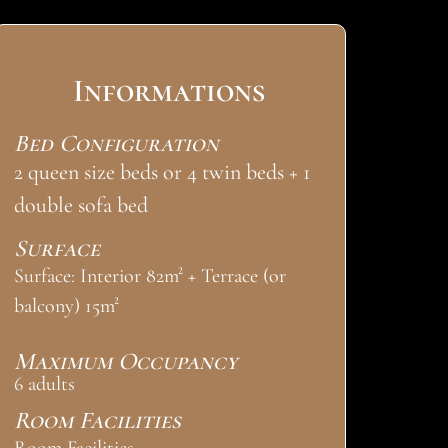
Informations
Bed Configuration
2 queen size beds or 4 twin beds + 1
double sofa bed
Surface
Surface: Interior 82m² + Terrace (or
balcony) 15m²
Maximum Occupancy
6 adults
Room Facilities