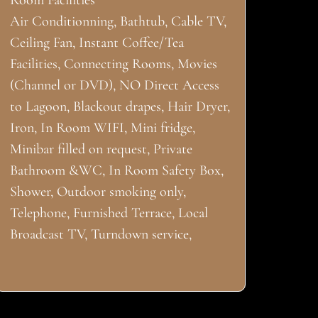
Room Facilities
Air Conditionning, Bathtub, Cable TV,
Ceiling Fan, Instant Coffee/Tea
Facilities, Connecting Rooms, Movies
(Channel or DVD), NO Direct Access
to Lagoon, Blackout drapes, Hair Dryer,
Iron, In Room WIFI, Mini fridge,
Minibar filled on request, Private
Bathroom &WC, In Room Safety Box,
Shower, Outdoor smoking only,
Telephone, Furnished Terrace, Local
Broadcast TV, Turndown service,