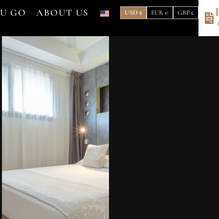
OU GO
ABOUT US
USD $
EUR €
GBP £