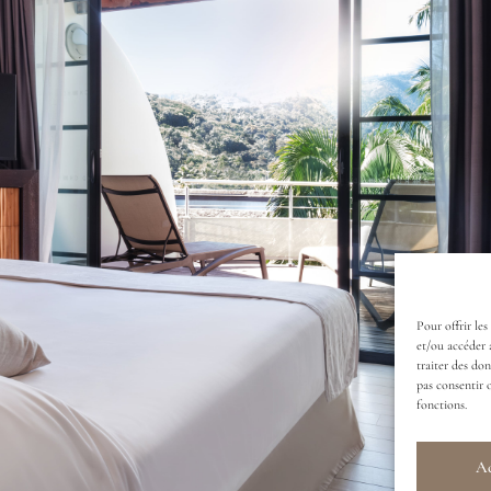
Pour offrir les
et/ou accéder 
traiter des do
pas consentir 
fonctions.
Ac