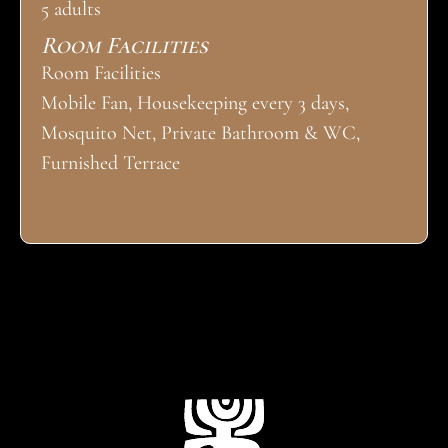
5 adults
Room Facilities
Room Facilities
Mobile Fan, Housekeeping every 3 days,
Mosquito Net, Private Bathroom & WC,
Furnished Terrace