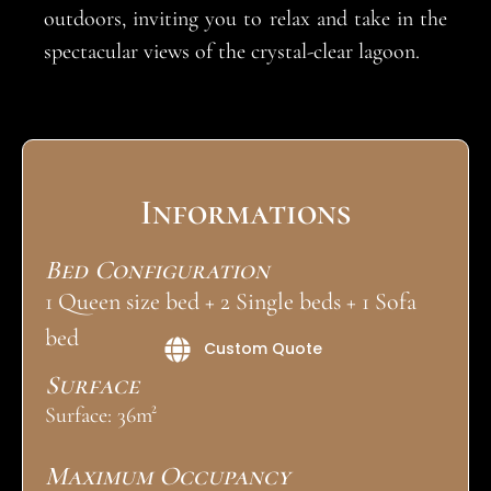
outdoors, inviting you to relax and take in the
spectacular views of the crystal-clear lagoon.
Informations
Bed Configuration
1 Queen size bed + 2 Single beds + 1 Sofa
bed
Custom Quote
Surface
Surface: 36m²
Maximum Occupancy