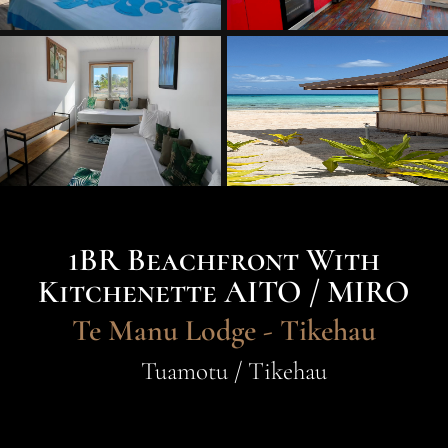
1BR Beachfront With
Kitchenette AITO / MIRO
Te Manu Lodge - Tikehau
Tuamotu / Tikehau