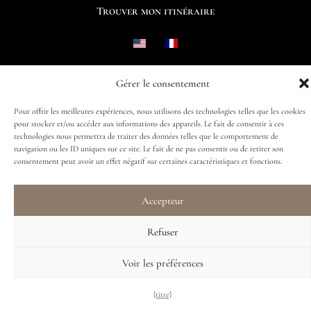
Trouver mon itinéraire
Gérer le consentement
Suivez-nous
Pour offrir les meilleures expériences, nous utilisons des technologies telles que les cookies
pour stocker et/ou accéder aux informations des appareils. Le fait de consentir à ces
technologies nous permettra de traiter des données telles que le comportement de
navigation ou les ID uniques sur ce site. Le fait de ne pas consentir ou de retirer son
consentement peut avoir un effet négatif sur certaines caractéristiques et fonctions.
Accepteur
Refuser
Voir les préférences
{titre}