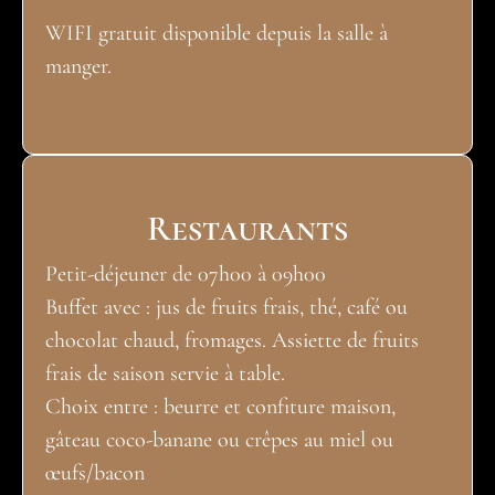
WIFI gratuit disponible depuis la salle à
manger.
Restaurants
Petit-déjeuner de 07h00 à 09h00
Buffet avec : jus de fruits frais, thé, café ou
chocolat chaud, fromages. Assiette de fruits
frais de saison servie à table.
Choix entre : beurre et confiture maison,
gâteau coco-banane ou crêpes au miel ou
œufs/bacon