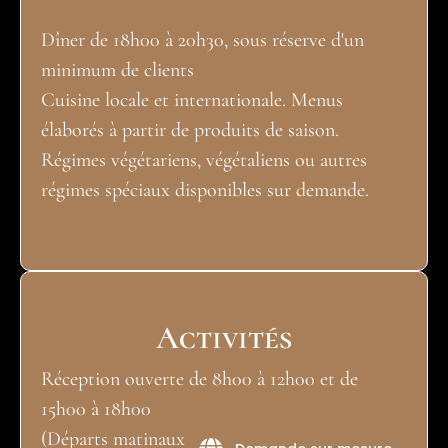
Dîner de 18h00 à 20h30, sous réserve d'un
minimum de clients
Cuisine locale et internationale. Menus
élaborés à partir de produits de saison.
Régimes végétariens, végétaliens ou autres
régimes spéciaux disponibles sur demande.
Activités
Réception ouverte de 8h00 à 12h00 et de
15h00 à 18h00
(Départs matinaux : check-out obligatoire la