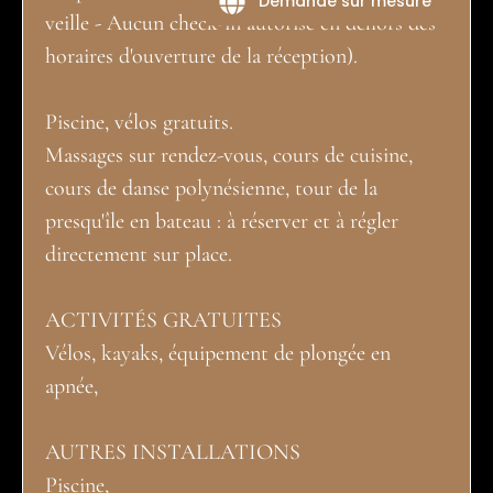
Demande sur mesure
veille - Aucun check-in autorisé en dehors des
horaires d'ouverture de la réception).
Piscine, vélos gratuits.
Massages sur rendez-vous, cours de cuisine,
cours de danse polynésienne, tour de la
presqu'île en bateau : à réserver et à régler
directement sur place.
ACTIVITÉS GRATUITES
Vélos, kayaks, équipement de plongée en
apnée,
AUTRES INSTALLATIONS
Piscine,