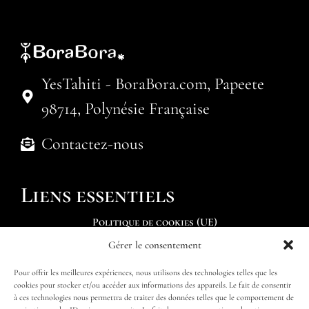
YesTahiti - BoraBora.com, Papeete
98714, Polynésie Française
Contactez-nous
Liens essentiels
Politique de cookies (UE)
Gérer le consentement
Soumettre une demande
Pour offrir les meilleures expériences, nous utilisons des technologies telles que les
Trouver mon itinéraire
cookies pour stocker et/ou accéder aux informations des appareils. Le fait de consentir
à ces technologies nous permettra de traiter des données telles que le comportement de