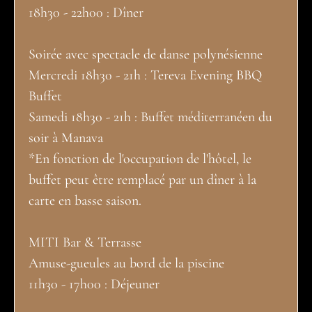
18h30 - 22h00 : Dîner
Soirée avec spectacle de danse polynésienne
Mercredi 18h30 - 21h : Tereva Evening BBQ
Buffet
Samedi 18h30 - 21h : Buffet méditerranéen du
soir à Manava
*En fonction de l'occupation de l'hôtel, le
buffet peut être remplacé par un dîner à la
carte en basse saison.
MITI Bar & Terrasse
Amuse-gueules au bord de la piscine
11h30 - 17h00 : Déjeuner