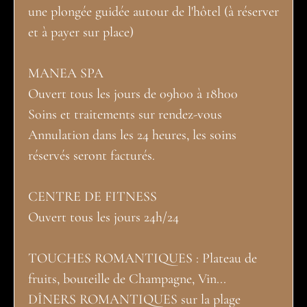
une plongée guidée autour de l'hôtel (à réserver
et à payer sur place)
MANEA SPA
Ouvert tous les jours de 09h00 à 18h00
Soins et traitements sur rendez-vous
Annulation dans les 24 heures, les soins
réservés seront facturés.
CENTRE DE FITNESS
Ouvert tous les jours 24h/24
TOUCHES ROMANTIQUES : Plateau de
fruits, bouteille de Champagne, Vin...
DÎNERS ROMANTIQUES sur la plage