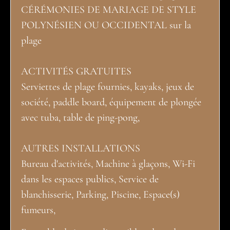
CÉRÉMONIES DE MARIAGE DE STYLE
POLYNÉSIEN OU OCCIDENTAL sur la
plage
ACTIVITÉS GRATUITES
Serviettes de plage fournies, kayaks, jeux de
société, paddle board, équipement de plongée
avec tuba, table de ping-pong,
AUTRES INSTALLATIONS
Bureau d'activités, Machine à glaçons, Wi-Fi
dans les espaces publics, Service de
blanchisserie, Parking, Piscine, Espace(s)
fumeurs,