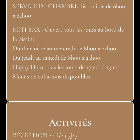
SERVICE DE CHAMBRE disponible de 6h00
à 22h00
MITI BAR - Ouvert tous les jours au bord de
la piscine
Du dimanche au mercredi de 8h00 à 22h00
Du jeudi au samedi de 8h00 à 23h00
Happy Hour tous les jours de 17h00 à 19h00
Menus de collations disponibles
Activités
RÉCEPTION 24H/24 7J/7