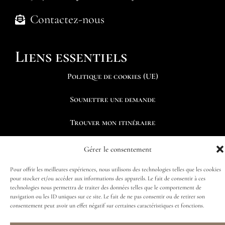
Contactez-nous
Liens essentiels
Politique de cookies (UE)
Soumettre une demande
Trouver mon itinéraire
Gérer le consentement
Pour offrir les meilleures expériences, nous utilisons des technologies telles que les cookies
pour stocker et/ou accéder aux informations des appareils. Le fait de consentir à ces
Suivez-nous
technologies nous permettra de traiter des données telles que le comportement de
navigation ou les ID uniques sur ce site. Le fait de ne pas consentir ou de retirer son
consentement peut avoir un effet négatif sur certaines caractéristiques et fonctions.