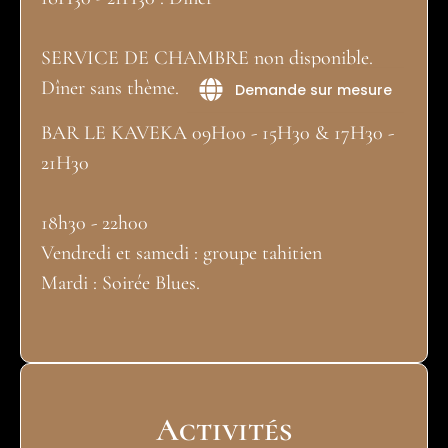
SERVICE DE CHAMBRE non disponible.
Dîner sans thème.
Demande sur mesure
BAR LE KAVEKA 09H00 - 15H30 & 17H30 -
21H30
18h30 - 22h00
Vendredi et samedi : groupe tahitien
Mardi : Soirée Blues.
Activités