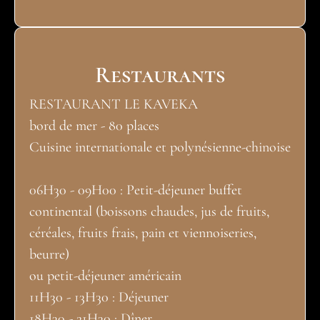
Restaurants
RESTAURANT LE KAVEKA
bord de mer - 80 places
Cuisine internationale et polynésienne-chinoise
06H30 - 09H00 : Petit-déjeuner buffet
continental (boissons chaudes, jus de fruits,
céréales, fruits frais, pain et viennoiseries,
beurre)
ou petit-déjeuner américain
11H30 - 13H30 : Déjeuner
18H30 - 21H30 : Dîner