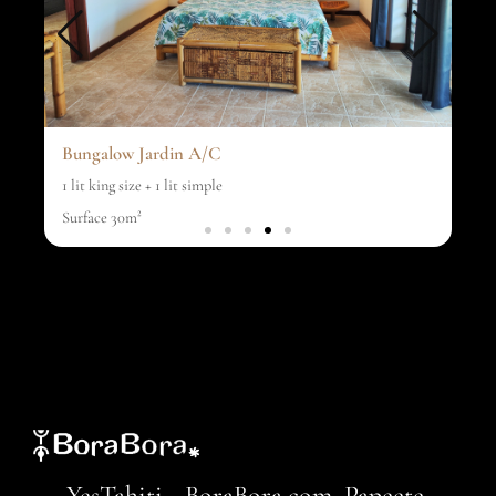
Bungalow Jardin A/C
1 lit king size + 1 lit simple
Surface 30m²
YesTahiti - BoraBora.com, Papeete