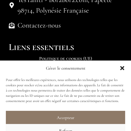
98714, Polynésie Française
Contactez-nous
Liens essentiels
Politique de cookies (UE)
Gérer le consentement
Soumettre une demande
Pour offrir les meilleures expériences, nous utilisons des technologies telles que les
Trouver mon itinéraire
cookies pour stocker et/ou accéder aux informations des appareils. Le fait de consentir
à ces technologies nous permettra de traiter des données telles que le comportement de
navigation ou les ID uniques sur ce site. Le fait de ne pas consentir ou de retirer son
consentement peut avoir un effet négatif sur certaines caractéristiques et fonctions.
Accepteur
Suivez-nous
Refuser