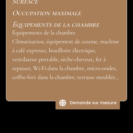
Surface
Occupation maximale
Équipements de la chambre
Équipements de la chambre
Climatisation, équipement de cuisine, machine
à café expresso, bouilloire électrique,
ventilateur portable, sèche-cheveux, fer à
repasser, Wi-Fi dans la chambre, micro-ondes,
coffre-fort dans la chambre, terrasse meublée.,
Demande sur mesure