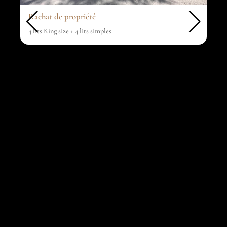
Rachat de propriété
4 lits King size + 4 lits simples