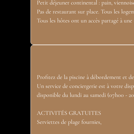
Petit déjeuner continental : pain, viennoiser
Pas de restaurant sur place. Tous les loge
Tous les hôtes ont un accès partagé à une c
Profitez de la piscine à débordement et de 
Un service de conciergerie est à votre disp
disponible du lundi au samedi (07h00 - 2
ACTIVITÉS GRATUITES
Serviettes de plage fournies,