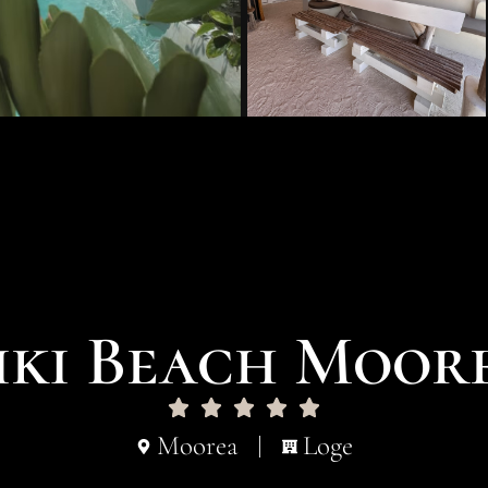
iki Beach Moor
Moorea
Loge