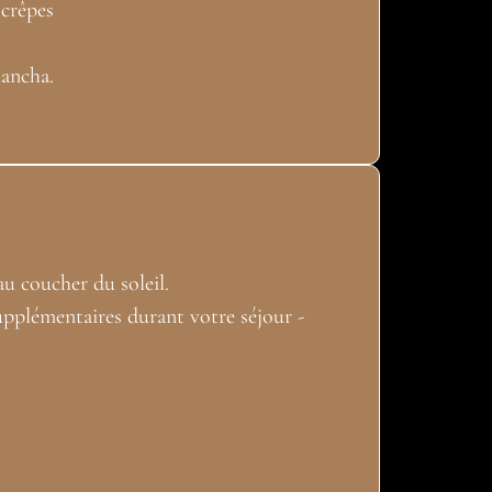
 crêpes
lancha.
au coucher du soleil.
supplémentaires durant votre séjour -