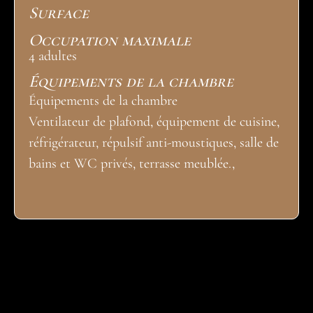
Surface
Occupation maximale
4 adultes
Équipements de la chambre
Équipements de la chambre
Ventilateur de plafond, équipement de cuisine,
réfrigérateur, répulsif anti-moustiques, salle de
bains et WC privés, terrasse meublée.,