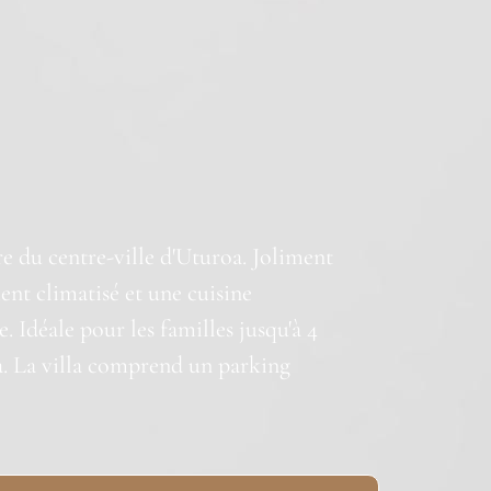
re du centre-ville d'Uturoa. Joliment
nt climatisé et une cuisine
. Idéale pour les familles jusqu'à 4
ea. La villa comprend un parking