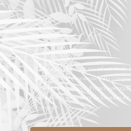
Cette villa privée de 120 m² est située
décorée, cette charmante villa compre
entièrement équipée. Prenez vos repas d
personnes, une voiture de location est
couvert.