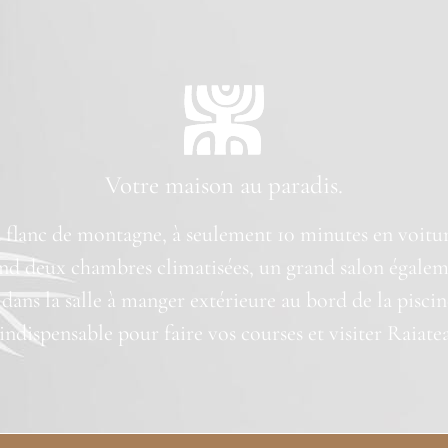
Votre maison au paradis.
 à flanc de montagne, à seulement 10 minutes en voitu
nd deux chambres climatisées, un grand salon égaleme
ans la salle à manger extérieure au bord de la piscine
 indispensable pour faire vos courses et visiter Raiat