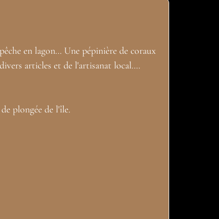
e, pêche en lagon… Une pépinière de coraux
ers articles et de l'artisanat local….
de plongée de l'île.