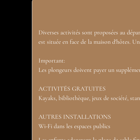
Diverses activités sont proposées au dépa
est située en face de la maison d'hôtes. U
Important:
Les plongeurs doivent payer un supplément s
ACTIVITÉS GRATUITES
Kayaks, bibliothèque, jeux de société, st
AUTRES INSTALLATIONS
Wi-Fi dans les espaces publics
Les enfants adoreront la plage de sable fi