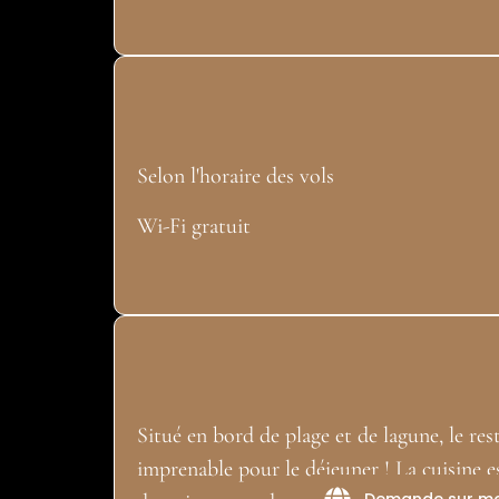
Selon l'horaire des vols
Wi-Fi gratuit
Situé en bord de plage et de lagune, le re
imprenable pour le déjeuner ! La cuisine 
Demande sur m