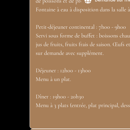
de poissons et de produits locaux.
Fontaine à eau à disposition dans la salle 
Petit-déjeuner continental : 7h00 - 9h00
Servi sous forme de buffet : boissons chaud
jus de fruits, fruits frais de saison. Œufs 
sur demande avec supplément.
Déjeuner : 12h00 - 13h00
Menu à un plat.
Dîner : 19h00 - 20h30
Menu à 3 plats (entrée, plat principal, dess