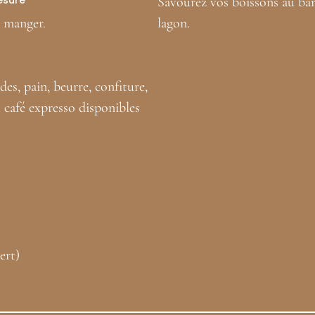
Savourez vos boissons au bar-
à manger.
lagon.
es, pain, beurre, confiture,
et café expresso disponibles
ert)