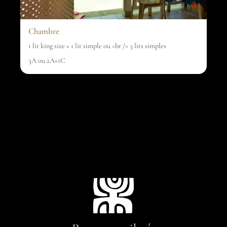
Chambre
1 lit king size + 1 lit simple ou <br /> 3 lits simples
3A ou 2A+1C