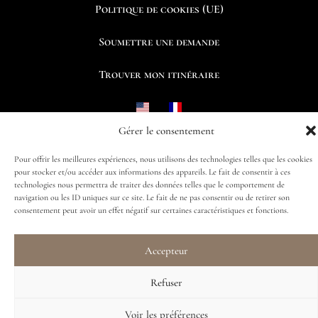
Politique de cookies (UE)
Soumettre une demande
Trouver mon itinéraire
Gérer le consentement
Suivez-nous
Pour offrir les meilleures expériences, nous utilisons des technologies telles que les cookies
pour stocker et/ou accéder aux informations des appareils. Le fait de consentir à ces
technologies nous permettra de traiter des données telles que le comportement de
navigation ou les ID uniques sur ce site. Le fait de ne pas consentir ou de retirer son
consentement peut avoir un effet négatif sur certaines caractéristiques et fonctions.
Accepteur
Refuser
Voir les préférences