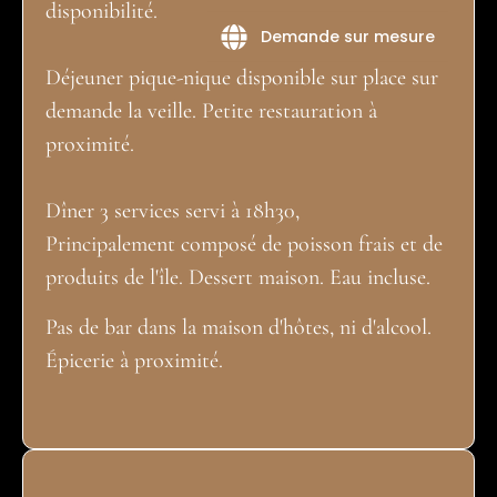
disponibilité.
Demande sur mesure
Déjeuner pique-nique disponible sur place sur
demande la veille. Petite restauration à
proximité.
Dîner 3 services servi à 18h30,
Principalement composé de poisson frais et de
produits de l'île. Dessert maison. Eau incluse.
Pas de bar dans la maison d'hôtes, ni d'alcool.
Épicerie à proximité.