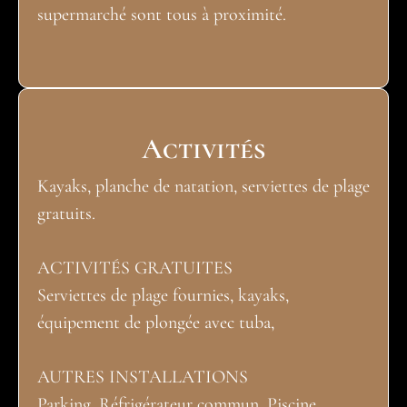
supermarché sont tous à proximité.
Activités
Kayaks, planche de natation, serviettes de plage
gratuits.
ACTIVITÉS GRATUITES
Serviettes de plage fournies, kayaks,
équipement de plongée avec tuba,
AUTRES INSTALLATIONS
Parking, Réfrigérateur commun, Piscine,