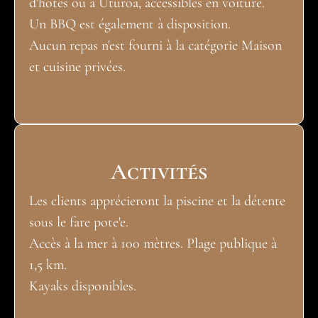
d'hôtes ou à Uturoa, accessibles en voiture.
Un BBQ est également à disposition.
Aucun repas n'est fourni à la catégorie Maison
et cuisine privées.
Activités
Les clients apprécieront la piscine et la détente
sous le fare pote'e.
Accès à la mer à 100 mètres. Plage publique à
1,5 km.
Kayaks disponibles.