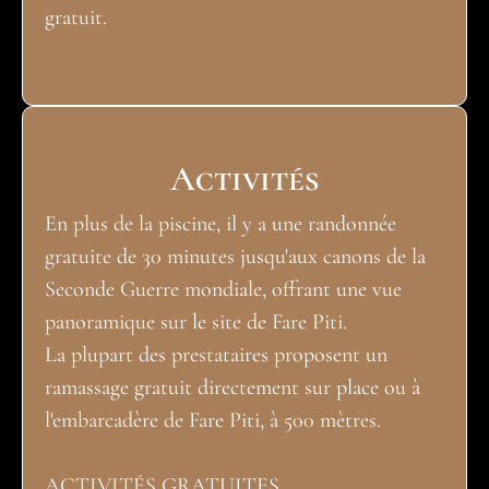
gratuit.
Activités
En plus de la piscine, il y a une randonnée
gratuite de 30 minutes jusqu'aux canons de la
Seconde Guerre mondiale, offrant une vue
panoramique sur le site de Fare Piti.
La plupart des prestataires proposent un
ramassage gratuit directement sur place ou à
l'embarcadère de Fare Piti, à 500 mètres.
ACTIVITÉS GRATUITES