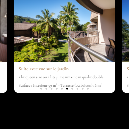
Suite avec vue sur le jardin
S
1 lit queen size ou 2 lits jumeaux + 1 canapé-lit double
1
Surface : Intérieur 59 m² - Terrasse (ou balcon) 16 m²
S