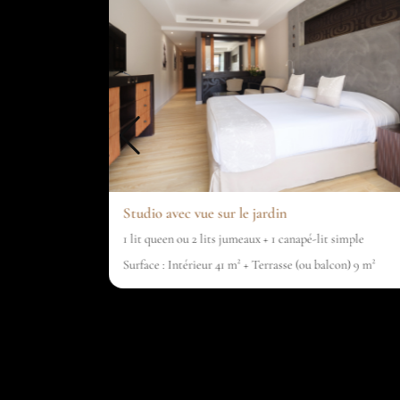
r l'océan
Studio avec vue sur le jardin
ts jumeaux)
1 lit queen ou 2 lits jumeaux + 1 canapé-lit simple
m²
Surface : Intérieur 41 m² + Terrasse (ou balcon) 9 m²