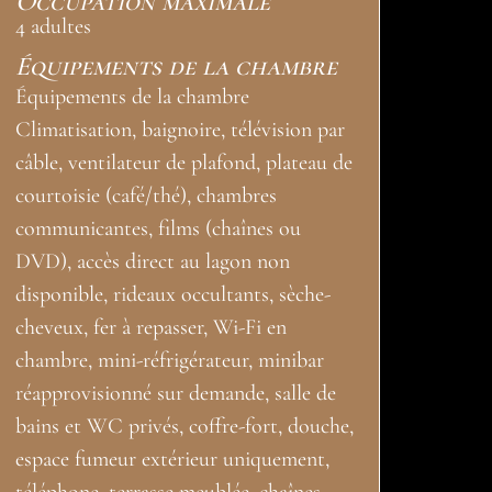
Occupation maximale
4 adultes
Équipements de la chambre
Équipements de la chambre
Climatisation, baignoire, télévision par
câble, ventilateur de plafond, plateau de
courtoisie (café/thé), chambres
communicantes, films (chaînes ou
DVD), accès direct au lagon non
disponible, rideaux occultants, sèche-
cheveux, fer à repasser, Wi-Fi en
chambre, mini-réfrigérateur, minibar
réapprovisionné sur demande, salle de
bains et WC privés, coffre-fort, douche,
espace fumeur extérieur uniquement,