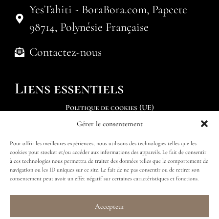
YesTahiti - BoraBora.com, Papeete
98714, Polynésie Française
Contactez-nous
Liens essentiels
Politique de cookies (UE)
Gérer le consentement
Soumettre une demande
Pour offrir les meilleures expériences, nous utilisons des technologies telles que les
Trouver mon itinéraire
cookies pour stocker et/ou accéder aux informations des appareils. Le fait de consentir
à ces technologies nous permettra de traiter des données telles que le comportement de
navigation ou les ID uniques sur ce site. Le fait de ne pas consentir ou de retirer son
consentement peut avoir un effet négatif sur certaines caractéristiques et fonctions.
Accepteur
Suivez-nous