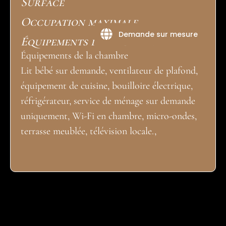
Surface
Occupation maximale
Demande sur mesure
Équipements de la chambre
Équipements de la chambre
Lit bébé sur demande, ventilateur de plafond,
équipement de cuisine, bouilloire électrique,
réfrigérateur, service de ménage sur demande
uniquement, Wi-Fi en chambre, micro-ondes,
terrasse meublée, télévision locale.,