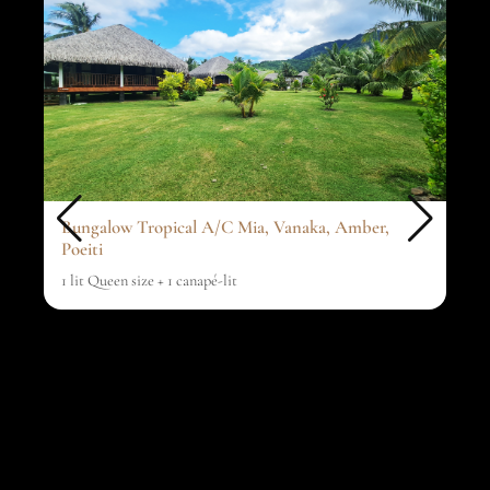
Bungalow Tropical A/C Mia, Vanaka, Amber,
Poeiti
1 lit Queen size + 1 canapé-lit