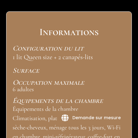
Informations
Configuration du lit
1 lit Queen size + 2 canapés-lits
Surface
Occupation maximale
6 adultes
Équipements de la chambre
Équipements de la chambre
Demande sur mesure
Climatisation, plateau de courtoisie (café/thé),
sèche-cheveux, ménage tous les 3 jours, Wi-Fi
en chambre, mini-réfrigérateur, coffre-fort en