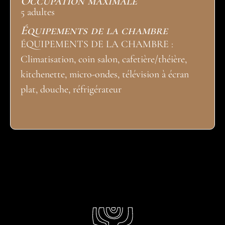
Occupation maximale
5 adultes
Équipements de la chambre
ÉQUIPEMENTS DE LA CHAMBRE :
Climatisation, coin salon, cafetière/théière,
kitchenette, micro-ondes, télévision à écran
plat, douche, réfrigérateur