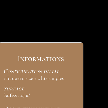
Informations
Configuration du lit
1 lit queen size + 2 lits simples
Surface
Surface : 45 m²