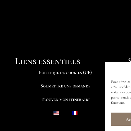
Liens essentiels
Politique de cookies (UE)
Pour offrir les
Soumettre une demande
et/ou accéder 
traiter des do
pas consentir 
Trouver mon itinéraire
fonctions.
Ac